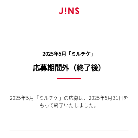
Navigated to 応募期間外（終了後）
2025年5月「ミルチケ」
応募期間外（終了後）
2025年5月「ミルチケ」の応募は、2025年5月31日を
もって終了いたしました。