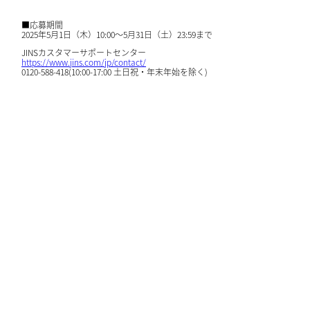
■応募期間

2025年5月1日（木）10:00～5月31日（土）23:59まで
https://www.jins.com/jp/contact/
0120-588-418(10:00-17:00 土日祝・年末年始を除く)